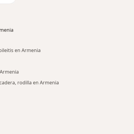
rmenia
oileitis en Armenia
n Armenia
cadera, rodilla en Armenia
ría: Otras enfermedades en Armenia