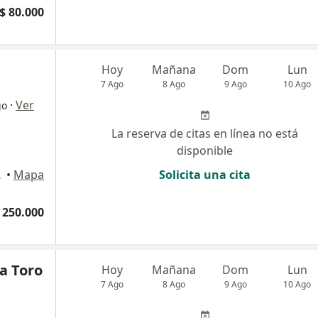
$ 80.000
Hoy
Mañana
Dom
Lun
7 Ago
8 Ago
9 Ago
10 Ago
·
Ver
go
La reserva de citas en línea no está
disponible
 Armenia
•
Mapa
Solicita una cita
 250.000
va Toro
Hoy
Mañana
Dom
Lun
7 Ago
8 Ago
9 Ago
10 Ago