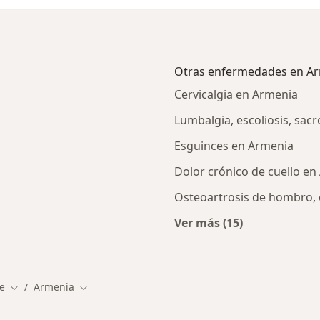
Otras enfermedades en A
Cervicalgia en Armenia
Lumbalgia, escoliosis, sacr
Esguinces en Armenia
Dolor crónico de cuello e
Osteoartrosis de hombro, 
Ver más (15)
Más en esta catego
ie
Armenia
Cambiar de ciudad
Cambiar de ciudad