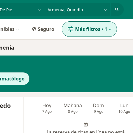
dad, enfermedad o nombre
p. ej. Bogotá
nibles
Seguro
Más filtros
•
1
rmenia
aumatólogo
vedo
Hoy
Mañana
Dom
Lun
7 Ago
8 Ago
9 Ago
10 Ago
La reserva de citas en línea no está