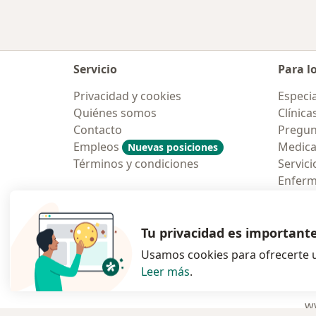
Servicio
Para l
Privacidad y cookies
Especia
Quiénes somos
Clínica
Contacto
Pregun
Empleos
Medic
Nuevas posiciones
Términos y condiciones
Servici
Enfer
Pregun
Aplicac
Tu privacidad es important
Usamos cookies para ofrecerte u
Leer más
.
se abre en una n
se abre 
s
Polska
,
Türkiye
,
España
,
ww