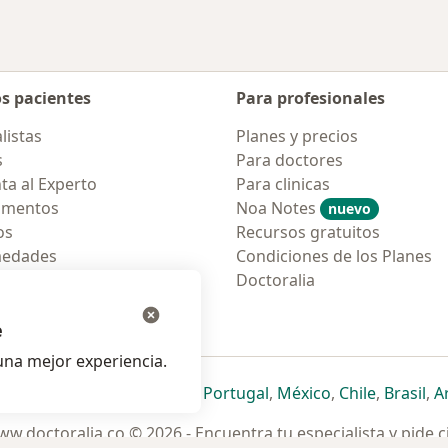
os pacientes
Para profesionales
listas
Planes y precios
s
Para doctores
ta al Experto
Para clinicas
amentos
Noa Notes
nuevo
os
Recursos gratuitos
medades
Condiciones de los Planes
tas Frecuentes
Doctoralia
ión para móvil
e
na mejor experiencia.
ueva pestaña
en una nueva pestaña
e abre en una nueva pestaña
se abre en una nueva pestaña
se abre en una nueva pestaña
se abre en una nueva pestaña
se abre en una nueva p
se abre en una
se abre e
se
Italia
,
Deutschland
,
Česko
,
Portugal
,
México
,
Chile
,
Brasil
,
A
w.doctoralia.co © 2026 - Encuentra tu especialista y pide c