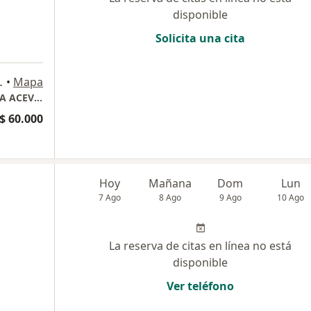
disponible
Solicita una cita
a
Colombia, Armenia
•
Mapa
CONSULTA ARMENIA (SEDE FISICA) - VALERIA ACEVEDO
$ 60.000
Hoy
Mañana
Dom
Lun
7 Ago
8 Ago
9 Ago
10 Ago
La reserva de citas en línea no está
disponible
Ver teléfono