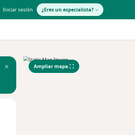
Iniciar sesión
¿Eres un especialista?
Ampliar mapa
Mar
Mié
Jue
11 Ago
12 Ago
13 Ago