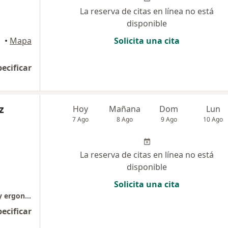
La reserva de citas en línea no está
disponible
menia
•
Mapa
Solicita una cita
pecificar
z
Hoy
Mañana
Dom
Lun
7 Ago
8 Ago
9 Ago
10 Ago
La reserva de citas en línea no está
disponible
Solicita una cita
Fisioterapia, rehabilitacion física, bienestar y ergonomia
pecificar