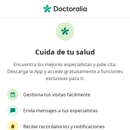
Men
Fractura Patelar • Medellín, Antioquia
Filtros
• 1
Seguro
Mapa
Especialistas en Fractura Patelar en
Cuida de tu salud
Medellín
Encuentra los mejores especialistas y pide cita.
Descarga la App y accede gratuitamente a funciones
¿Qué especialidad estás buscando?
exclusivas para ti:
Ortopedista y Traumatólogo
Especialista en 
Gestiona tus visitas fácilmente
Envía mensajes a tus especialistas
Recibe recordatorios y notificaciones