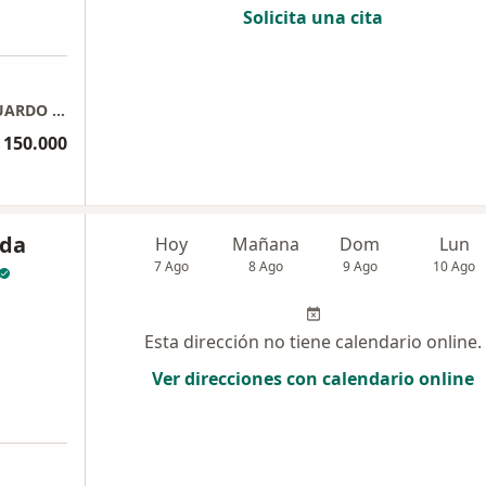
Solicita una cita
CONSULTORIO MEDICO PATICULAR - DR EDUARDO JOSE FAJARDO JAIMES
 150.000
nda
Hoy
Mañana
Dom
Lun
7 Ago
8 Ago
9 Ago
10 Ago
Esta dirección no tiene calendario online.
Ver direcciones con calendario online