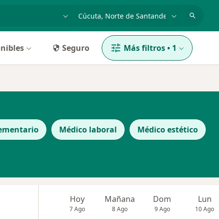
dad, enfermedad o nombre
p. ej. Bogotá
nibles
Seguro
Más filtros
•
1
ementario
Médico laboral
Médico estético
Hoy
Mañana
Dom
Lun
7 Ago
8 Ago
9 Ago
10 Ago