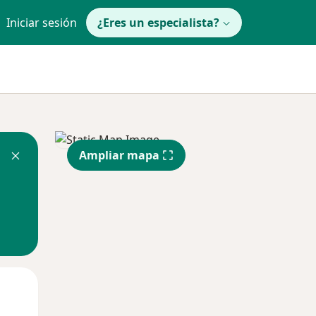
Iniciar sesión
¿Eres un especialista?
Ampliar mapa
Mar
Mié
Jue
11 Ago
12 Ago
13 Ago