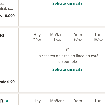
pa
Solicita una cita
Medicina General, Paciente Crítico, Salud Digital, Control y Empoderamiento en Enfermedades Crónicas.
$ 10.000
na
Hoy
Mañana
Dom
Lun
7 Ago
8 Ago
9 Ago
10 Ago
s
La reserva de citas en línea no está
disponible
Solicita una cita
sde $ 90
 R.
Hoy
Mañana
Dom
Lun