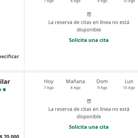
7 Ago
8 Ago
9 Ago
10 Ago
La reserva de citas en línea no está
disponible
Solicita una cita
pecificar
ilar
Hoy
Mañana
Dom
Lun
o
7 Ago
8 Ago
9 Ago
10 Ago
La reserva de citas en línea no está
disponible
Solicita una cita
$ 70.000