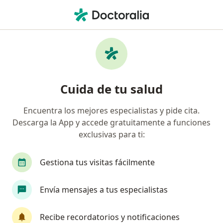
Men
¿Qué estás buscando?
Página De Inicio
Enfermedades
Acidosis Tubular Renal
Acidosis tubular renal -
Cuida de tu salud
Información, expertos y
Encuentra los mejores especialistas y pide cita.
preguntas frecuentes
Descarga la App y accede gratuitamente a funciones
exclusivas para ti:
Gestiona tus visitas fácilmente
Información
Envía mensajes a tus especialistas
Recibe recordatorios y notificaciones