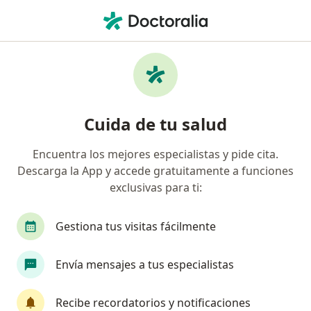
Men
¿Qué estás buscando?
Página De Inicio
Enfermedades
Pérdida Del Cabello En Hombres
Pérdida del cabello en hombres -
Cuida de tu salud
Información, expertos y
Encuentra los mejores especialistas y pide cita.
preguntas frecuentes
Descarga la App y accede gratuitamente a funciones
exclusivas para ti:
Gestiona tus visitas fácilmente
Información
Pregunta al Experto
Envía mensajes a tus especialistas
Recibe recordatorios y notificaciones