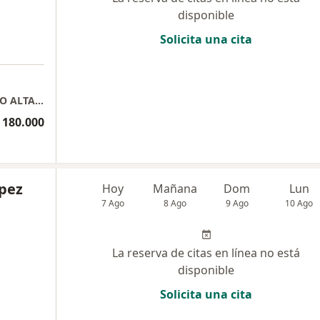
disponible
Solicita una cita
HECTOR EDUARDO ORTIZ BERMUDEZ CENTRO ALTA ESPECIALIDAD CUIDAD BLANCA CONSULTORIOS 206-207
 180.000
ópez
Hoy
Mañana
Dom
Lun
7 Ago
8 Ago
9 Ago
10 Ago
La reserva de citas en línea no está
disponible
Solicita una cita