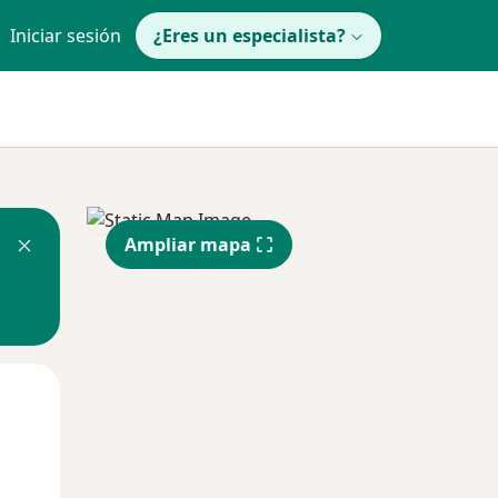
Iniciar sesión
¿Eres un especialista?
Ampliar mapa
Mar
Mié
Jue
11 Ago
12 Ago
13 Ago