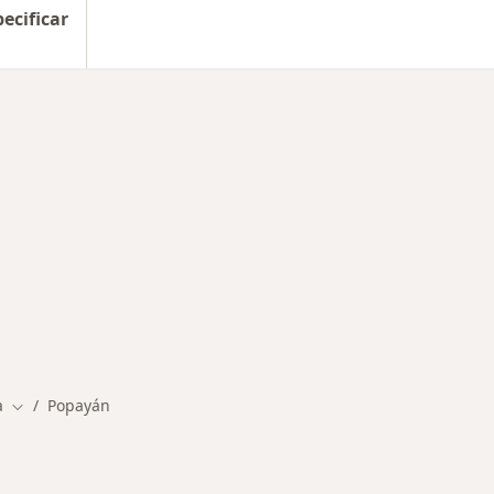
pecificar
a
Popayán
Cambiar de ciudad