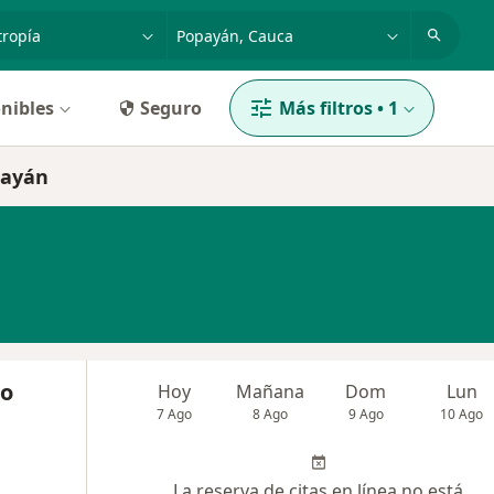
dad, enfermedad o nombre
p. ej. Bogotá
nibles
Seguro
Más filtros
•
1
payán
do
Hoy
Mañana
Dom
Lun
7 Ago
8 Ago
9 Ago
10 Ago
La reserva de citas en línea no está