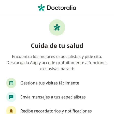
Men
Hipertiroidismo • Chía, Cundinamarca
Filtros
• 1
Seguro
Mapa
Especialistas en Hipertiroidismo en Chía
Cuida de tu salud
Encuentra los mejores especialistas y pide cita.
¿Qué especialidad estás buscando?
Descarga la App y accede gratuitamente a funciones
Médico general
Especialista en Medicina Famil
exclusivas para ti:
Gestiona tus visitas fácilmente
Envía mensajes a tus especialistas
Recibe recordatorios y notificaciones