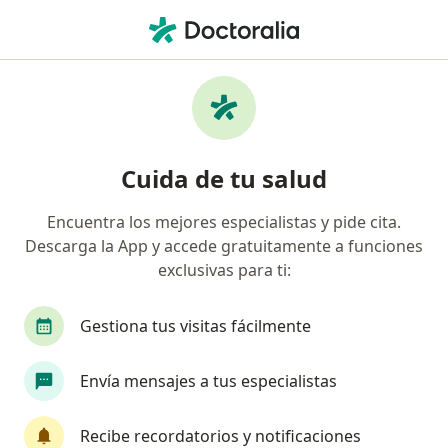
Men
Hipertiroidismo • Zipaquirá, Cundinamarca
Filtros
• 1
Seguro
Mapa
Especialistas en Hipertiroidismo en
Cuida de tu salud
Zipaquirá
Encuentra los mejores especialistas y pide cita.
Descarga la App y accede gratuitamente a funciones
¿Qué especialidad estás buscando?
exclusivas para ti:
Internista
Médico general
Endocrinólogo
Gestiona tus visitas fácilmente
Envía mensajes a tus especialistas
Recibe recordatorios y notificaciones