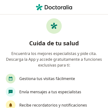
Men
Hipoacusia • Floridablanca, Santander
Filtros
• 1
Seguro
Mapa
Especialistas en Hipoacusia en
Cuida de tu salud
Floridablanca
Encuentra los mejores especialistas y pide cita.
Descarga la App y accede gratuitamente a funciones
¿Qué especialidad estás buscando?
exclusivas para ti:
Otorrinolaringólogo
Cirujano plástico
En
Gestiona tus visitas fácilmente
Envía mensajes a tus especialistas
Recibe recordatorios y notificaciones