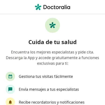
Men
Infecciones De Oído • Floridablanca, Santander
Filtros
• 1
Seguro
Mapa
Especialistas en Infecciones de oído en
Cuida de tu salud
Floridablanca
Encuentra los mejores especialistas y pide cita.
Descarga la App y accede gratuitamente a funciones
¿Qué especialidad estás buscando?
exclusivas para ti:
Otorrinolaringólogo
Epidemiólogo
Terap
Gestiona tus visitas fácilmente
Envía mensajes a tus especialistas
Recibe recordatorios y notificaciones