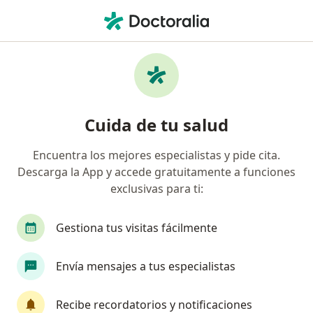
Men
Hipotiroidismo • Sopó, Cundinamarca
Filtros
• 1
Seguro
Mapa
Especialistas en Hipotiroidismo en Sopó
Cuida de tu salud
Encuentra los mejores especialistas y pide cita.
¿Qué especialidad estás buscando?
Descarga la App y accede gratuitamente a funciones
Médico general
Internista
Endocrinólogo
exclusivas para ti:
Gestiona tus visitas fácilmente
Envía mensajes a tus especialistas
Recibe recordatorios y notificaciones