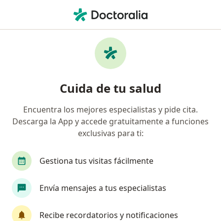
Men
Infección Por Cándida • Valledupar, César
Filtros
• 1
Seguro
Mapa
Especialistas en Infección por cándida en
Cuida de tu salud
Valledupar
Encuentra los mejores especialistas y pide cita.
Descarga la App y accede gratuitamente a funciones
¿Qué especialidad estás buscando?
exclusivas para ti:
Ginecólogo
Gestiona tus visitas fácilmente
Envía mensajes a tus especialistas
Recibe recordatorios y notificaciones