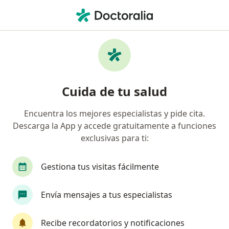
Men
Ronquidos • Bogotá, Cundinamarca
Filtros
• 1
Seguro
Mapa
Especialistas en Ronquidos en Bogotá
Cuida de tu salud
Encuentra los mejores especialistas y pide cita.
¿Qué especialidad estás buscando?
Descarga la App y accede gratuitamente a funciones
Otorrinolaringólogo
Psicólogo
Pediatra
exclusivas para ti:
Gestiona tus visitas fácilmente
Envía mensajes a tus especialistas
Recibe recordatorios y notificaciones