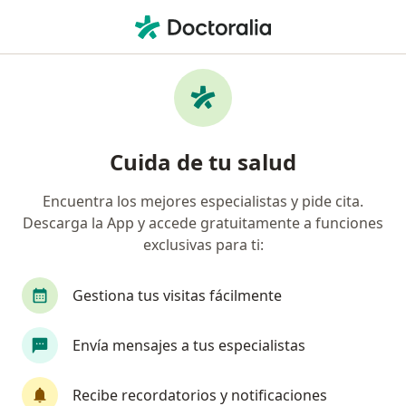
Men
Insuficiencia Venosa Crónica • Pereira, Risaralda
Filtros
• 1
Seguro
Mapa
Especialistas en Insuficiencia venosa
Cuida de tu salud
crónica en Pereira
Encuentra los mejores especialistas y pide cita.
Descarga la App y accede gratuitamente a funciones
¿Qué especialidad estás buscando?
exclusivas para ti:
Cirujano vascular
Cirujano general
Gestiona tus visitas fácilmente
Envía mensajes a tus especialistas
Recibe recordatorios y notificaciones