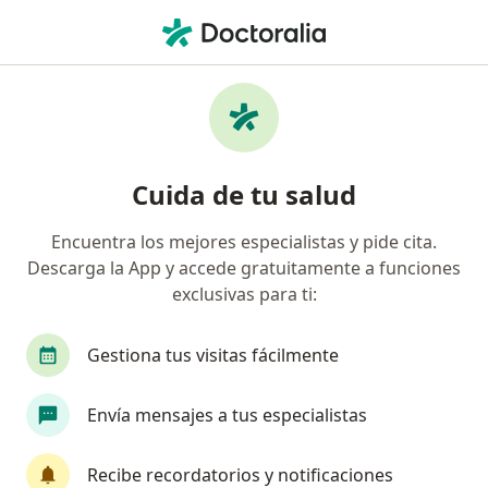
Men
Lesión Del Ligamento Cruzado Anterior Lca • Pereira, Risaralda
Filtros
• 1
Seguro
Mapa
Especialistas en Lesión del Ligamento
Cuida de tu salud
Cruzado Anterior (LCA) en Pereira
Encuentra los mejores especialistas y pide cita.
Descarga la App y accede gratuitamente a funciones
¿Qué especialidad estás buscando?
exclusivas para ti:
Ortopedista y Traumatólogo
Cardiólogo
C
Gestiona tus visitas fácilmente
Envía mensajes a tus especialistas
Recibe recordatorios y notificaciones