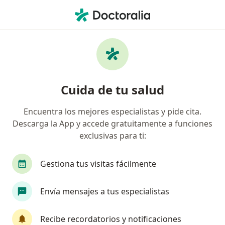
Men
Linfedema • Pereira, Risaralda
Filtros
• 1
Seguro
Mapa
Especialistas en Linfedema en Pereira
Cuida de tu salud
Encuentra los mejores especialistas y pide cita.
¿Qué especialidad estás buscando?
Descarga la App y accede gratuitamente a funciones
Cirujano vascular
Cirujano general
Inter
exclusivas para ti:
Gestiona tus visitas fácilmente
Envía mensajes a tus especialistas
Recibe recordatorios y notificaciones