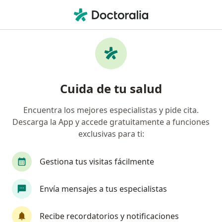
Men
Intolerancia A La Lactosa • Bogotá, Cundinamarca
Filtros
• 1
Seguro
Mapa
Especialistas en Intolerancia a la Lactosa en
Cuida de tu salud
Bogotá
Encuentra los mejores especialistas y pide cita.
Descarga la App y accede gratuitamente a funciones
¿Qué especialidad estás buscando?
exclusivas para ti:
Pediatra
Nutricionista
Médico general
Gestiona tus visitas fácilmente
Envía mensajes a tus especialistas
Recibe recordatorios y notificaciones