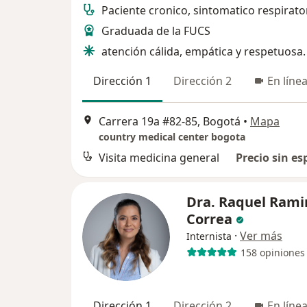
Paciente cronico, sintomatico respirato
Graduada de la FUCS
atención cálida, empática y respetuosa.
Dirección 1
Dirección 2
En líne
Carrera 19a #82-85, Bogotá
•
Mapa
country medical center bogota
Visita medicina general
Precio sin es
Dra. Raquel Rami
Correa
·
Ver más
Internista
158 opiniones
Dirección 1
Dirección 2
En líne