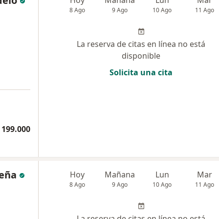
delo
8 Ago
9 Ago
10 Ago
11 Ago
La reserva de citas en línea no está
disponible
Solicita una cita
 199.000
Peña
Hoy
Mañana
Lun
Mar
8 Ago
9 Ago
10 Ago
11 Ago
La reserva de citas en línea no está