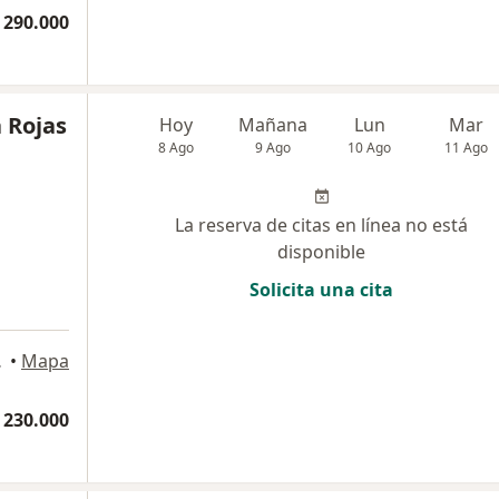
 290.000
 Rojas
Hoy
Mañana
Lun
Mar
8 Ago
9 Ago
10 Ago
11 Ago
La reserva de citas en línea no está
disponible
Solicita una cita
12, Bogotá
•
Mapa
 230.000