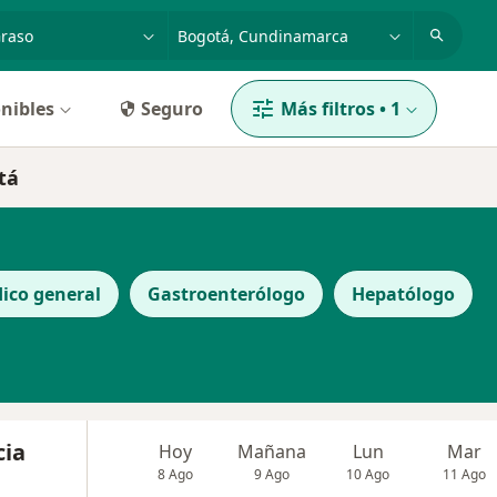
dad, enfermedad o nombre
p. ej. Bogotá
nibles
Seguro
Más filtros
•
1
tá
ico general
Gastroenterólogo
Hepatólogo
cia
Hoy
Mañana
Lun
Mar
8 Ago
9 Ago
10 Ago
11 Ago