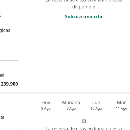
disponible
s
Solicita una cita
gicas
ual
 239.900
Hoy
Mañana
Lun
Mar
8 Ago
9 Ago
10 Ago
11 Ago
sta
La reserva de citas en línea no está