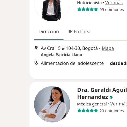
·
Ver más
Nutricionista
99 opiniones
Dirección
En línea
Av Cra 15 # 104-30, Bogotá
•
Mapa
Angela Patricia Llano
Alimentación del adolescente
desde $
Dra. Geraldi Agui
Hernandez
·
Ver má
Médica general
20 opiniones