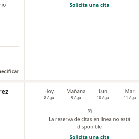
rio
Solicita una cita
a
pecificar
rez
Hoy
Mañana
Lun
Mar
8 Ago
9 Ago
10 Ago
11 Ago
La reserva de citas en línea no está
disponible
Solicita una cita
a