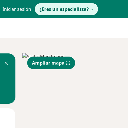
Iniciar sesión
¿Eres un especialista?
Ampliar mapa
Mié
Jue
Vie
12 Ago
13 Ago
14 Ago