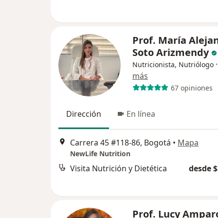
Prof. María Aleja
Soto Arizmendy
Nutricionista, Nutriólogo
más
67 opiniones
Dirección
En línea
Carrera 45 #118-86, Bogotá
•
Mapa
NewLife Nutrition
Visita Nutrición y Dietética
desde $
Prof. Lucy Ampar