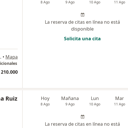
8 Ago
9 Ago
10 Ago
11 Ago
La reserva de citas en línea no está
disponible
Solicita una cita
icina 1104, Bogotá
•
Mapa
icionales
 210.000
na Ruiz
Hoy
Mañana
Lun
Mar
8 Ago
9 Ago
10 Ago
11 Ago
La reserva de citas en línea no está