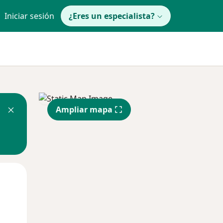
Iniciar sesión
¿Eres un especialista?
Ampliar mapa
Mié
Jue
Vie
12 Ago
13 Ago
14 Ago