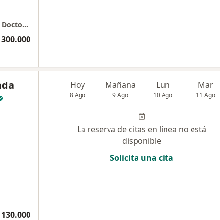
Consulta privada de Nutricionista deportivo Doctor Andres Felipe Paipilla.
 300.000
nda
Hoy
Mañana
Lun
Mar
8 Ago
9 Ago
10 Ago
11 Ago
La reserva de citas en línea no está
disponible
Solicita una cita
 130.000