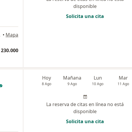
disponible
Solicita una cita
12, Bogotá
•
Mapa
 230.000
Hoy
Mañana
Lun
Mar
8 Ago
9 Ago
10 Ago
11 Ago
La reserva de citas en línea no está
disponible
Solicita una cita