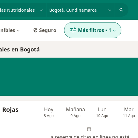
dad, enfermedad o nombre
p. ej. Bogotá
nibles
Seguro
Más filtros
•
1
nales en Bogotá
 Rojas
Hoy
Mañana
Lun
Mar
8 Ago
9 Ago
10 Ago
11 Ago
La reserva de citas en línea no está