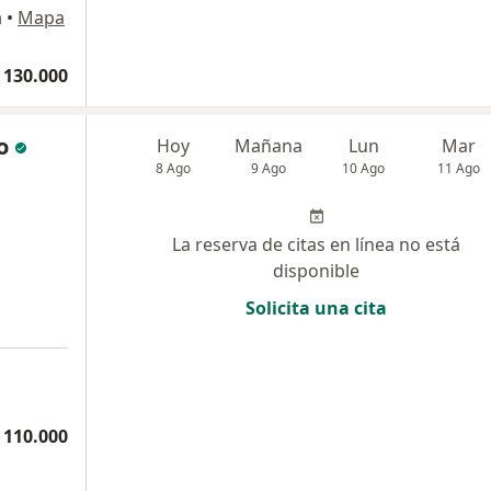
a
•
Mapa
 130.000
o
Hoy
Mañana
Lun
Mar
8 Ago
9 Ago
10 Ago
11 Ago
La reserva de citas en línea no está
disponible
Solicita una cita
 110.000