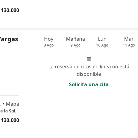
 130.000
Vargas
Hoy
Mañana
Lun
Mar
8 Ago
9 Ago
10 Ago
11 Ago
La reserva de citas en línea no está
disponible
Solicita una cita
., Barranquilla
•
Mapa
Dra. Aura Isabel Vargas Psicóloga Clínica y de la Salud - Consulta en línea Barraquilla
 130.000