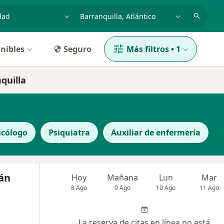
dad, enfermedad o nombre
p. ej. Bogotá
nibles
Seguro
Más filtros
•
1
nquilla
icólogo
Psiquiatra
Auxiliar de enfermería
án
Hoy
Mañana
Lun
Mar
8 Ago
9 Ago
10 Ago
11 Ago
La reserva de citas en línea no está