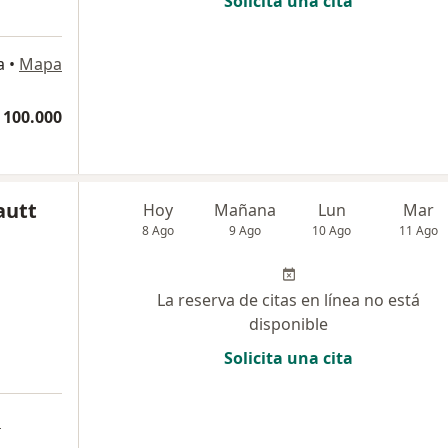
Solicita una cita
a
•
Mapa
 100.000
autt
Hoy
Mañana
Lun
Mar
8 Ago
9 Ago
10 Ago
11 Ago
La reserva de citas en línea no está
disponible
Solicita una cita
a