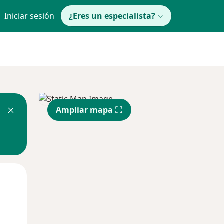
Iniciar sesión
¿Eres un especialista?
Ampliar mapa
Mié
Jue
Vie
12 Ago
13 Ago
14 Ago