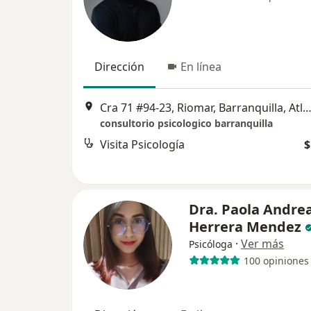
Dirección
En línea
Cra 71 #94-23, Riomar, Barranquilla, Atlántico edificio altos del parque, torre 4 apto 616, Barr
consultorio psicologico barranquilla
Visita Psicología
$
Dra. Paola Andre
Herrera Mendez
·
Ver más
Psicóloga
100 opiniones