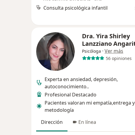
Consulta psicológica infantil
Dra. Yira Shirley
Lanzziano Angari
·
Ver más
Psicóloga
56 opiniones
Experta en ansiedad, depresión,
autoconocimiento..
Profesional Destacado
Pacientes valoran mi empatía,entrega y
metodología
Dirección
En línea