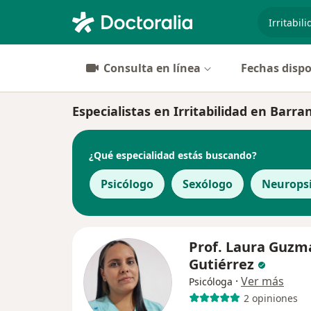
especiali
Consulta en línea
Fechas dispo
Especialistas en Irritabilidad en Barra
¿Qué especialidad estás buscando?
Psicólogo
Sexólogo
Neurops
Prof. Laura Guzm
Gutiérrez
·
Ver más
Psicóloga
2 opiniones