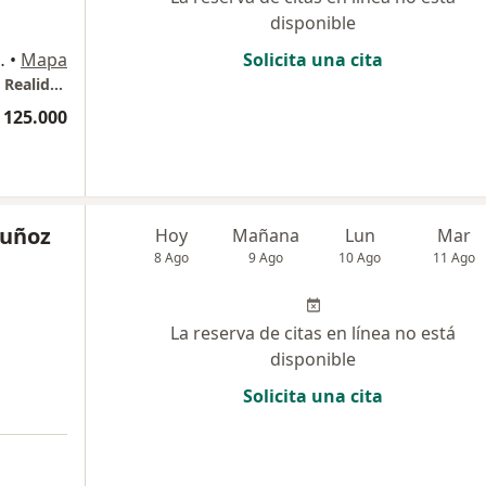
disponible
so 8, Barranquilla
•
Mapa
Solicita una cita
Centro de Servicios de Psicología, Sentido & Realidad
 125.000
Muñoz
Hoy
Mañana
Lun
Mar
8 Ago
9 Ago
10 Ago
11 Ago
La reserva de citas en línea no está
disponible
Solicita una cita