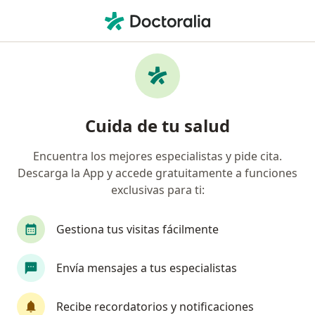
Men
Luxación De Cadera • Bogotá, Cundinamarca
Filtros
• 1
Seguro
Mapa
Especialistas en Luxación de cadera en
Cuida de tu salud
Bogotá
Encuentra los mejores especialistas y pide cita.
Descarga la App y accede gratuitamente a funciones
¿Qué especialidad estás buscando?
exclusivas para ti:
Ortopedista y Traumatólogo
Fisioterapeuta
Gestiona tus visitas fácilmente
Envía mensajes a tus especialistas
Recibe recordatorios y notificaciones