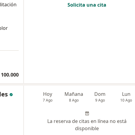
litación
Solicita una cita
olor
 100.000
des
Hoy
Mañana
Dom
Lun
7 Ago
8 Ago
9 Ago
10 Ago
La reserva de citas en línea no está
disponible