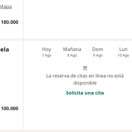
Mapa
 180.000
ela
Hoy
Mañana
Dom
Lun
7 Ago
8 Ago
9 Ago
10 Ago
La reserva de citas en línea no está
disponible
Solicita una cita
 100.000