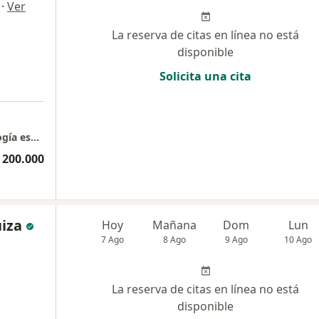
·
Ver
La reserva de citas en línea no está
disponible
Solicita una cita
dra. Katerine Bermeo ortodoncia y odontología especializada. Torre 2 piso 3 consultorio 234
 200.000
iza
Hoy
Mañana
Dom
Lun
7 Ago
8 Ago
9 Ago
10 Ago
La reserva de citas en línea no está
disponible