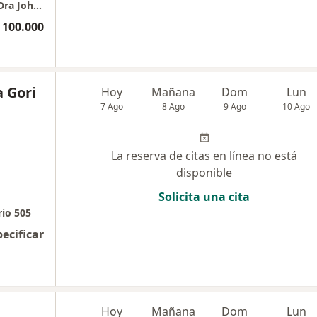
Periodoncia e Implantes dentales Usaquen Dra Johanna Calderon
 100.000
a Gori
Hoy
Mañana
Dom
Lun
7 Ago
8 Ago
9 Ago
10 Ago
La reserva de citas en línea no está
disponible
Solicita una cita
rio 505
pecificar
Hoy
Mañana
Dom
Lun