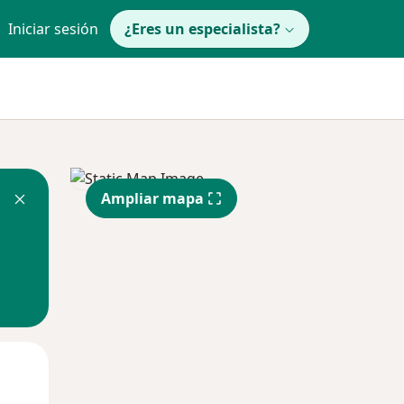
Iniciar sesión
¿Eres un especialista?
Ampliar mapa
Mar
Mié
Jue
11 Ago
12 Ago
13 Ago