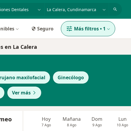
dad, enfermedad o nombre
p. ej. Bogotá
nibles
Seguro
Más filtros
•
1
es en La Calera
rujano maxilofacial
Ginecólogo
Ver más
rmeo
Hoy
Mañana
Dom
Lun
7 Ago
8 Ago
9 Ago
10 Ago