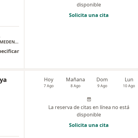
disponible
Solicita una cita
a
CLINICA ORTODONCIA Y ODONTOLOGIA SOMEDENT Dra Olga Lucia Rodriguez
pecificar
ya
Hoy
Mañana
Dom
Lun
7 Ago
8 Ago
9 Ago
10 Ago
La reserva de citas en línea no está
disponible
Solicita una cita
a