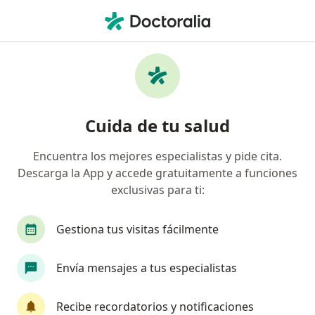
Men
Malposiciones Dentales • Mosquera, Cundinamarca
Filtros
• 1
Seguro
Mapa
Especialistas en Malposiciones dentales en
Cuida de tu salud
Mosquera
Encuentra los mejores especialistas y pide cita.
Descarga la App y accede gratuitamente a funciones
¿Qué especialidad estás buscando?
exclusivas para ti:
Odontólogo
Gestiona tus visitas fácilmente
Envía mensajes a tus especialistas
Recibe recordatorios y notificaciones