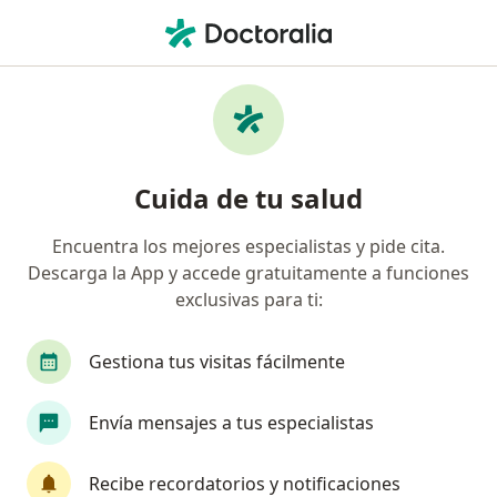
Men
Malposiciones Dentales • Usaquen, Cundinamarca
Filtros
• 1
Seguro
Mapa
Especialistas en Malposiciones dentales en
Cuida de tu salud
Usaquen
Encuentra los mejores especialistas y pide cita.
Descarga la App y accede gratuitamente a funciones
¿Qué especialidad estás buscando?
exclusivas para ti:
Odontólogo
Ortodoncista
Cirujano maxil
Gestiona tus visitas fácilmente
Envía mensajes a tus especialistas
Recibe recordatorios y notificaciones