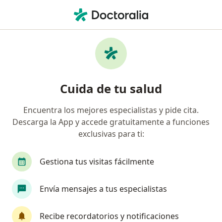
Men
Molestia A La Luz • Cúcuta, Norte de Santander
Filtros
• 1
Mapa
Especialistas en Molestia a la luz en Cúcuta
Cuida de tu salud
Encuentra los mejores especialistas y pide cita.
¿Qué especialidad estás buscando?
Descarga la App y accede gratuitamente a funciones
Optómetra
exclusivas para ti:
Gestiona tus visitas fácilmente
Envía mensajes a tus especialistas
Recibe recordatorios y notificaciones