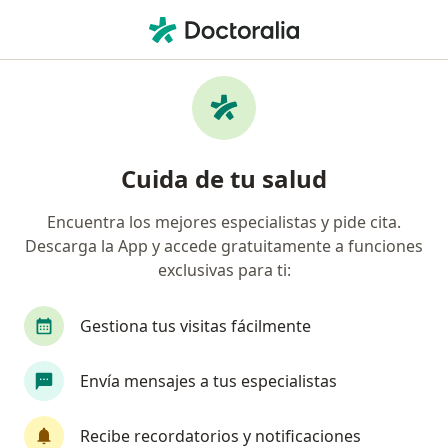
Men
Neumonía • Cajicá, Cundinamarca
Filtros
• 1
Seguro
Mapa
Especialistas en Neumonía en Cajicá
Cuida de tu salud
Encuentra los mejores especialistas y pide cita.
¿Qué especialidad estás buscando?
Descarga la App y accede gratuitamente a funciones
Pediatra
Internista
Fisioterapeuta
M
exclusivas para ti:
Gestiona tus visitas fácilmente
Envía mensajes a tus especialistas
Recibe recordatorios y notificaciones