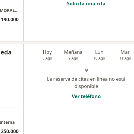
Solicita una cita
CONSULTA PRESENCIAL DIEGO ALEJANDRO MORALES SUAREZ
 190.000
ñeda
Hoy
Mañana
Lun
Mar
8 Ago
9 Ago
10 Ago
11 Ago
La reserva de citas en línea no está
disponible
Ver teléfono
 Interna
 250.000