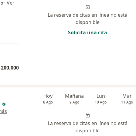
·
Ver
go
La reserva de citas en línea no está
disponible
Solicita una cita
a
 200.000
Hoy
Mañana
Lun
Mar
a
8 Ago
9 Ago
10 Ago
11 Ago
más
La reserva de citas en línea no está
disponible