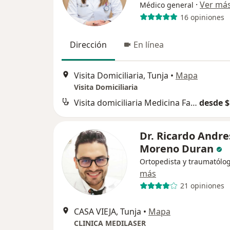
·
Ver má
Médico general
16 opiniones
Dirección
En línea
Visita Domiciliaria, Tunja
•
Mapa
Visita Domiciliaria
Visita domiciliaria Medicina Familiar
desde $
Dr. Ricardo Andre
Moreno Duran
Ortopedista y traumatólo
más
21 opiniones
CASA VIEJA, Tunja
•
Mapa
CLINICA MEDILASER