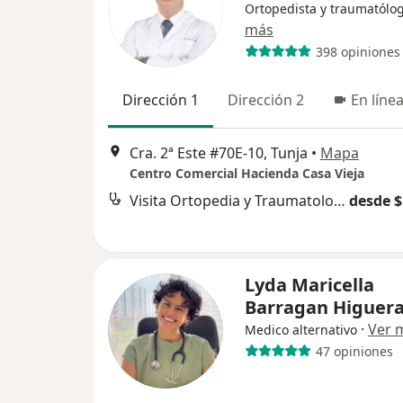
Ortopedista y traumatólo
más
398 opiniones
Dirección 1
Dirección 2
En líne
Cra. 2ª Este #70E-10, Tunja
•
Mapa
Centro Comercial Hacienda Casa Vieja
Visita Ortopedia y Traumatología
desde $
Lyda Maricella
Barragan Higuer
·
Ver 
Medico alternativo
47 opiniones