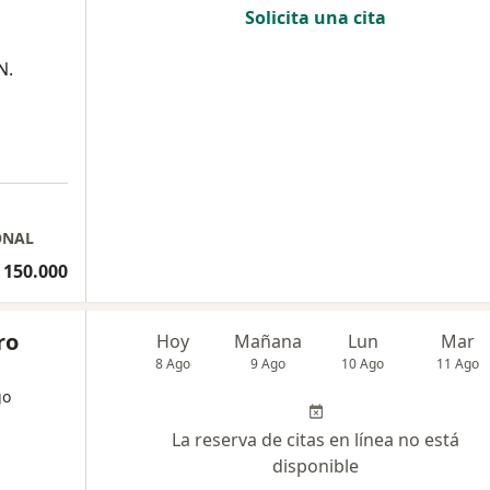
Solicita una cita
N.
ONAL
 150.000
ro
Hoy
Mañana
Lun
Mar
8 Ago
9 Ago
10 Ago
11 Ago
go
La reserva de citas en línea no está
disponible