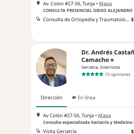
Av. Colon #27-56, Tunja
•
Mapa
Consulta de Ortopedia y Traumatología
$
Dr. Andrés Casta
Camacho
Geriatra, Internista
75 opiniones
Dirección
En línea
Av Colón #27-56, Tunja
•
Mapa
Consulta especializada Geriatría y Medicina
Visita Geriatría
$