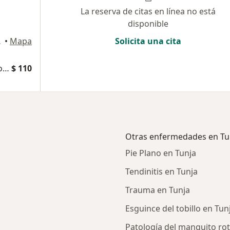
La reserva de citas en línea no está
disponible
, Tunja
•
Mapa
Solicita una cita
Atención integral en salud sexual y reproductiva
$ 110
Otras enfermedades en Tu
Pie Plano en Tunja
Tendinitis en Tunja
Trauma en Tunja
Esguince del tobillo en Tun
Patología del manguito ro