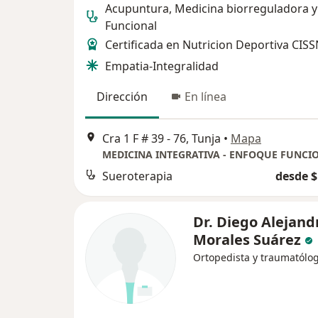
Acupuntura, Medicina biorreguladora y
Funcional
Certificada en Nutricion Deportiva CISS
Empatia-Integralidad
Dirección
En línea
Cra 1 F # 39 - 76, Tunja
•
Mapa
MEDICINA INTEGRATIVA - ENFOQUE FUNCI
Sueroterapia
desde $
Dr. Diego Alejand
Morales Suárez
Ortopedista y traumatólo