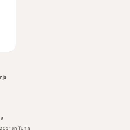
nja
ja
tador en Tunja