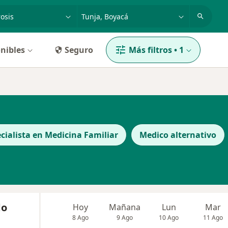
dad, enfermedad o nombre
p. ej. Bogotá
nibles
Seguro
Más filtros
•
1
a
cialista en Medicina Familiar
Medico alternativo
do
Hoy
Mañana
Lun
Mar
8 Ago
9 Ago
10 Ago
11 Ago