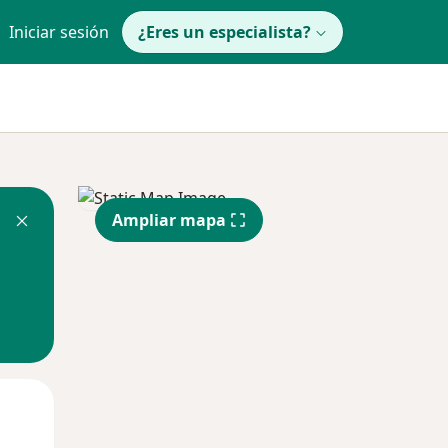
Iniciar sesión
¿Eres un especialista?
Ampliar mapa
Mié
Jue
Vie
12 Ago
13 Ago
14 Ago