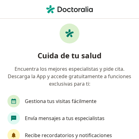
Men
Parálisis De Bell • Bogotá, Cundinamarca
Filtros
• 1
Seguro
Mapa
Especialistas en Parálisis de Bell en Bogotá
Cuida de tu salud
Encuentra los mejores especialistas y pide cita.
¿Qué especialidad estás buscando?
Descarga la App y accede gratuitamente a funciones
Neurólogo
Médico general
Cardiólogo
exclusivas para ti:
Gestiona tus visitas fácilmente
Envía mensajes a tus especialistas
Recibe recordatorios y notificaciones