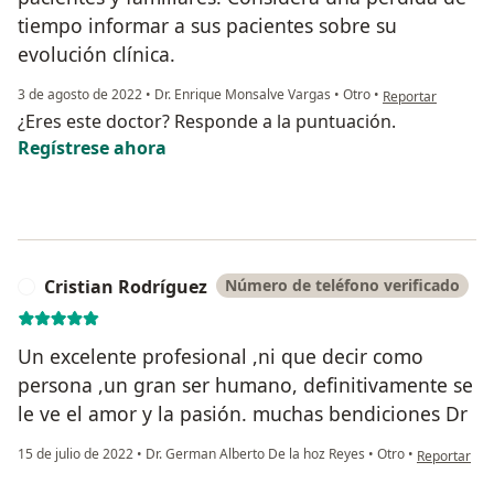
tiempo informar a sus pacientes sobre su
evolución clínica.
en opinión del us
3 de agosto de 2022
•
Dr. Enrique Monsalve Vargas
•
Otro
•
Reportar
¿Eres este doctor? Responde a la puntuación.
Regístrese ahora
Cristian Rodríguez
Número de teléfono verificado
C
Un excelente profesional ,ni que decir como
persona ,un gran ser humano, definitivamente se
le ve el amor y la pasión. muchas bendiciones Dr
en opinión d
15 de julio de 2022
•
Dr. German Alberto De la hoz Reyes
•
Otro
•
Reportar