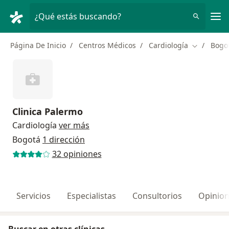
Men
¿Qué estás buscando?
Página De Inicio
Centros Médicos
Cardiología
Bogo
Cambiar d
Clinica Palermo
Cardiología
ver más
Bogotá
1 dirección
32 opiniones
Servicios
Especialistas
Consultorios
Opinio
Buscar en otras clínicas