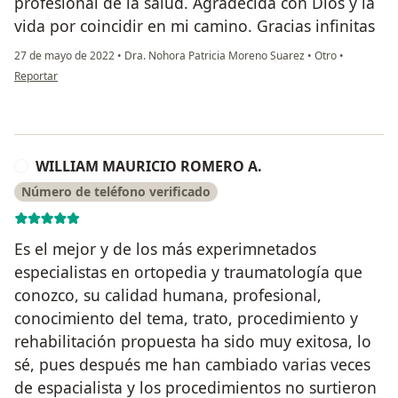
profesional de la salud. Agradecida con Dios y la
vida por coincidir en mi camino. Gracias infinitas
27 de mayo de 2022
•
Dra. Nohora Patricia Moreno Suarez
•
Otro
•
en opinión del usuario Sandra Jimenez
Reportar
WILLIAM MAURICIO ROMERO A.
W
Número de teléfono verificado
Es el mejor y de los más experimnetados
especialistas en ortopedia y traumatología que
conozco, su calidad humana, profesional,
conocimiento del tema, trato, procedimiento y
rehabilitación propuesta ha sido muy exitosa, lo
sé, pues después me han cambiado varias veces
de espacialista y los procedimientos no surtieron