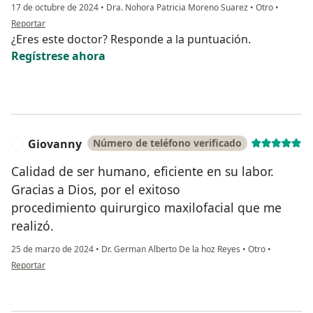
17 de octubre de 2024
•
Dra. Nohora Patricia Moreno Suarez
•
Otro
•
en opinión del usuario Ingrid Diaz
Reportar
¿Eres este doctor? Responde a la puntuación.
Regístrese ahora
Giovanny
Número de teléfono verificado
G
Calidad de ser humano, eficiente en su labor.
Gracias a Dios, por el exitoso
procedimiento quirurgico maxilofacial que me
realizó.
25 de marzo de 2024
•
Dr. German Alberto De la hoz Reyes
•
Otro
•
en opinión del usuario Giovanny
Reportar