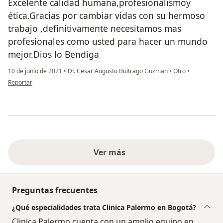
Excelente calidad humana,profesionalismoy
ética.Gracias por cambiar vidas con su hermoso
trabajo ,definitivamente necesitamos mas
profesionales como usted para hacer un mundo
mejor.Dios lo Bendiga
10 de junio de 2021
•
Dr. Cesar Augusto Buitrago Guzman
•
Otro
•
en opinión del usuario Jhon Garzón y Familia
Reportar
Ver más
Preguntas frecuentes
¿Qué especialidades trata Clinica Palermo en Bogotá?
Clinica Palermo cuenta con un amplio equipo en