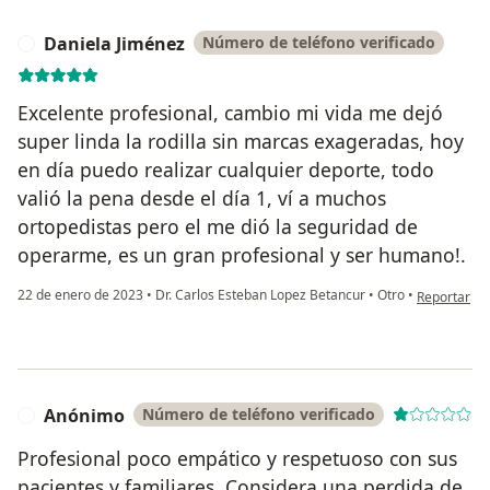
Daniela Jiménez
Número de teléfono verificado
D
Excelente profesional, cambio mi vida me dejó
super linda la rodilla sin marcas exageradas, hoy
en día puedo realizar cualquier deporte, todo
valió la pena desde el día 1, ví a muchos
ortopedistas pero el me dió la seguridad de
operarme, es un gran profesional y ser humano!.
en opinión 
22 de enero de 2023
•
Dr. Carlos Esteban Lopez Betancur
•
Otro
•
Reportar
Anónimo
Número de teléfono verificado
A
Profesional poco empático y respetuoso con sus
pacientes y familiares. Considera una perdida de