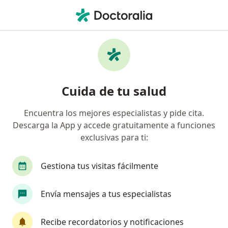
Men
Poliartrosis • Bogotá, Cundinamarca
Filtros
• 1
Seguro
Mapa
Especialistas en Poliartrosis en Bogotá
Cuida de tu salud
Encuentra los mejores especialistas y pide cita.
¿Qué especialidad estás buscando?
Descarga la App y accede gratuitamente a funciones
Geriatra
Médico general
exclusivas para ti:
Gestiona tus visitas fácilmente
Envía mensajes a tus especialistas
Recibe recordatorios y notificaciones