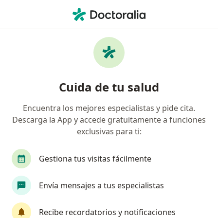
Men
Problemas Gástricos • Barranquilla, Atlántico
Filtros
• 1
Seguro
Mapa
Especialistas en Problemas gástricos en
Cuida de tu salud
Barranquilla
Encuentra los mejores especialistas y pide cita.
Descarga la App y accede gratuitamente a funciones
¿Qué especialidad estás buscando?
exclusivas para ti:
Terapeuta complementario
Gastroenterólogo
Gestiona tus visitas fácilmente
Envía mensajes a tus especialistas
Recibe recordatorios y notificaciones