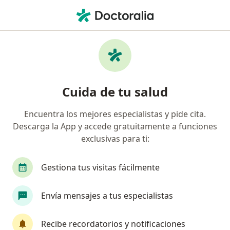
Men
Pulpitis • Chía, Cundinamarca
Filtros
• 1
Seguro
Mapa
Especialistas en Pulpitis en Chía
Cuida de tu salud
Encuentra los mejores especialistas y pide cita.
¿Qué especialidad estás buscando?
Descarga la App y accede gratuitamente a funciones
Odontólogo
exclusivas para ti:
Gestiona tus visitas fácilmente
Envía mensajes a tus especialistas
Recibe recordatorios y notificaciones