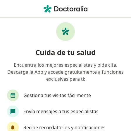
Men
Diente Flojo • Chía, Cundinamarca
Filtros
• 1
Mapa
Especialistas en Diente flojo en Chía
Cuida de tu salud
Encuentra los mejores especialistas y pide cita.
¿Qué especialidad estás buscando?
Descarga la App y accede gratuitamente a funciones
Odontólogo
exclusivas para ti:
Gestiona tus visitas fácilmente
Envía mensajes a tus especialistas
Recibe recordatorios y notificaciones