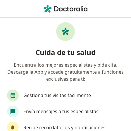
Men
Sangrado De Encía • Chía, Cundinamarca
Filtros
• 1
Mapa
Especialistas en Sangrado de encía en Chía
Cuida de tu salud
Encuentra los mejores especialistas y pide cita.
¿Qué especialidad estás buscando?
Descarga la App y accede gratuitamente a funciones
Odontólogo
exclusivas para ti:
Gestiona tus visitas fácilmente
Envía mensajes a tus especialistas
Recibe recordatorios y notificaciones