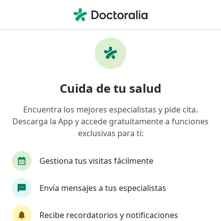
Men
Anomalías Dentales • Chía, Cundinamarca
Filtros
• 1
Seguro
Mapa
Especialistas en Anomalías dentales en Chía
Cuida de tu salud
Encuentra los mejores especialistas y pide cita.
¿Qué especialidad estás buscando?
Descarga la App y accede gratuitamente a funciones
Odontólogo
exclusivas para ti:
Gestiona tus visitas fácilmente
Envía mensajes a tus especialistas
Recibe recordatorios y notificaciones