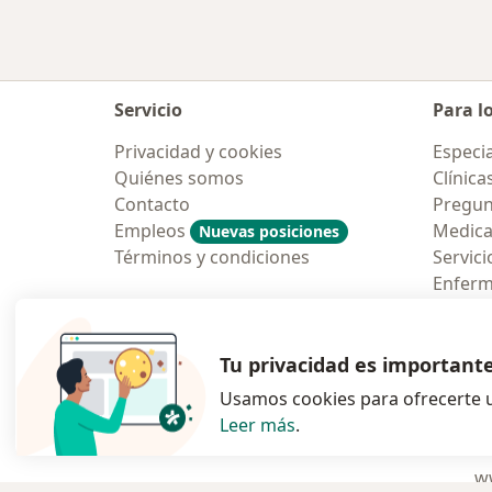
Servicio
Para l
Privacidad y cookies
Especia
Quiénes somos
Clínica
Contacto
Pregun
Empleos
Medic
Nuevas posiciones
Términos y condiciones
Servici
Enfer
Pregun
Aplicac
Tu privacidad es important
Usamos cookies para ofrecerte u
Leer más
.
se abre en una n
se abre 
s
Polska
,
Türkiye
,
España
,
ww