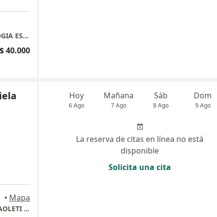
MIREYA ARDILA ORTODONCIA Y ODONTOLOGIA ESTETICA SAS
$ 40.000
iela
Hoy
Mañana
Sáb
Dom
6 Ago
7 Ago
8 Ago
9 Ago
La reserva de citas en línea no está
disponible
Solicita una cita
•
Mapa
CONSULTORIO ODONTOLOGICO MARISEL PAOLETI RUIZ