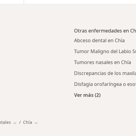
Otras enfermedades en Ch
Abceso dental en Chía
Tumor Maligno del Labio S
Tumores nasales en Chía
Discrepancias de los maxil
Disfagia orofaríngea o eso
Ver más (2)
rcanas a Chía
Más en esta categor
tales
Chía
Cambiar de ciudad
Cambiar de ciudad