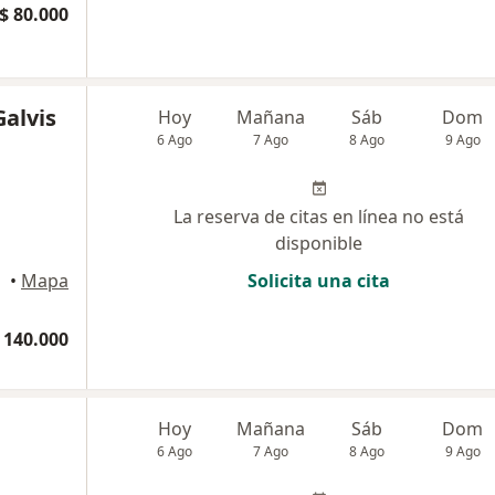
$ 80.000
Galvis
Hoy
Mañana
Sáb
Dom
6 Ago
7 Ago
8 Ago
9 Ago
La reserva de citas en línea no está
disponible
•
Mapa
Solicita una cita
 140.000
Hoy
Mañana
Sáb
Dom
6 Ago
7 Ago
8 Ago
9 Ago