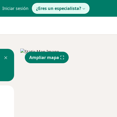
Iniciar sesión
¿Eres un especialista?
Ampliar mapa
Lun
Mar
Mié
10 Ago
11 Ago
12 Ago