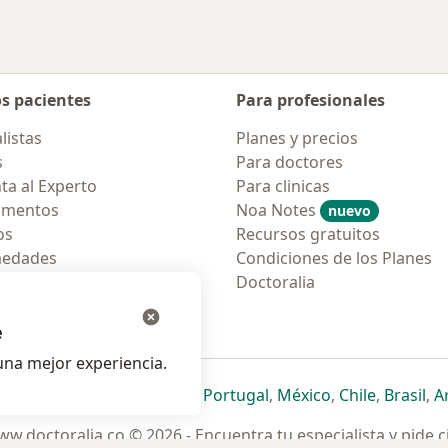
os pacientes
Para profesionales
listas
Planes y precios
s
Para doctores
ta al Experto
Para clinicas
amentos
Noa Notes
nuevo
os
Recursos gratuitos
medades
Condiciones de los Planes
tas Frecuentes
Doctoralia
ión para móvil
e
na mejor experiencia.
ueva pestaña
en una nueva pestaña
e abre en una nueva pestaña
se abre en una nueva pestaña
se abre en una nueva pestaña
se abre en una nueva pestaña
se abre en una nueva p
se abre en una
se abre e
se
Italia
,
Deutschland
,
Česko
,
Portugal
,
México
,
Chile
,
Brasil
,
A
w.doctoralia.co © 2026 - Encuentra tu especialista y pide c