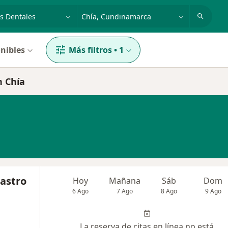
dad, enfermedad o nombre
p. ej. Bogotá
nibles
Más filtros
•
1
n Chía
Castro
Hoy
Mañana
Sáb
Dom
6 Ago
7 Ago
8 Ago
9 Ago
La reserva de citas en línea no está