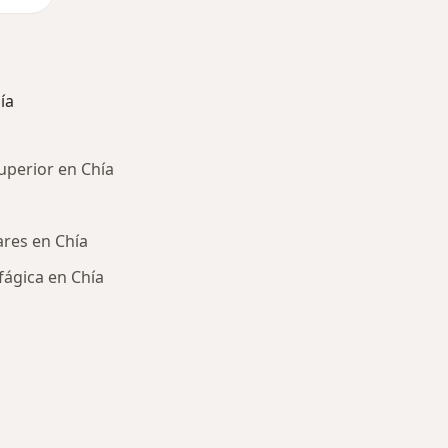
ía
uperior en Chía
ares en Chía
fágica en Chía
ía: Otras enfermedades en Chía