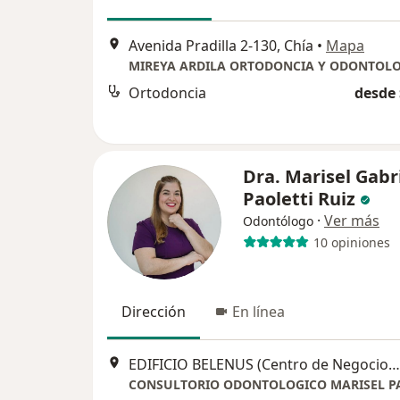
Avenida Pradilla 2-130, Chía
•
Mapa
Ortodoncia
desde 
Dra. Marisel Gabr
Paoletti Ruiz
·
Ver más
Odontólogo
10 opiniones
Dirección
En línea
EDIFICIO BELENUS (Centro de Negocios): Km 2 Vía Cájica Chía Costado Occidental. Cons 213. (frente a Fontanar) Chía – Cundinamarca, Chía