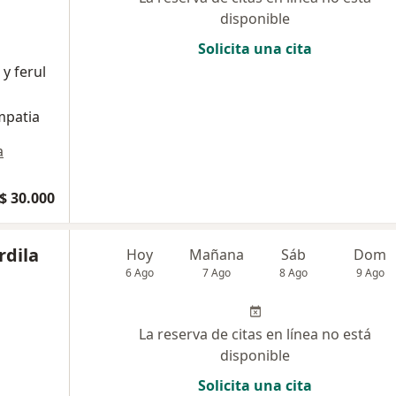
disponible
Solicita una cita
y ferul
mpatia
a
$ 30.000
rdila
Hoy
Mañana
Sáb
Dom
6 Ago
7 Ago
8 Ago
9 Ago
La reserva de citas en línea no está
disponible
Solicita una cita