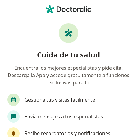
Men
Diente Roto • Chía, Cundinamarca
Filtros
• 1
Seguro
Mapa
Especialistas en Diente roto en Chía
Cuida de tu salud
Encuentra los mejores especialistas y pide cita.
¿Qué especialidad estás buscando?
Descarga la App y accede gratuitamente a funciones
Odontólogo
exclusivas para ti:
Gestiona tus visitas fácilmente
Envía mensajes a tus especialistas
Recibe recordatorios y notificaciones