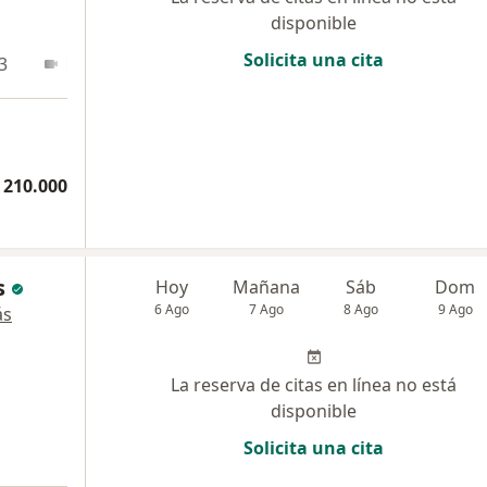
disponible
Solicita una cita
3
En línea
 210.000
s
Hoy
Mañana
Sáb
Dom
6 Ago
7 Ago
8 Ago
9 Ago
ás
La reserva de citas en línea no está
disponible
Solicita una cita