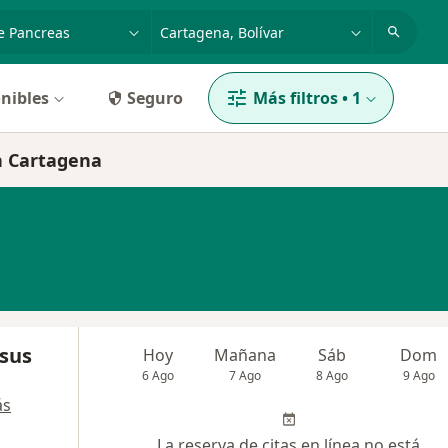
dad, enfermedad o nombre
p. ej. Bogotá
nibles
Seguro
Más filtros
•
1
n Cartagena
esus
Hoy
Mañana
Sáb
Dom
6 Ago
7 Ago
8 Ago
9 Ago
ás
La reserva de citas en línea no está