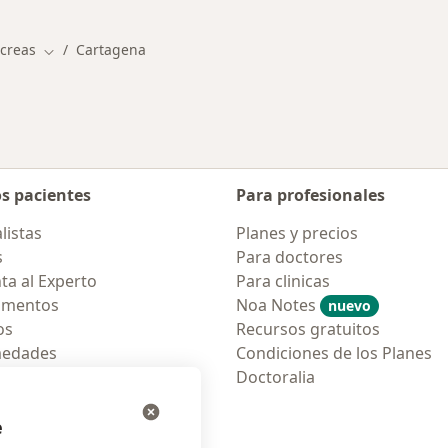
ncreas
Cartagena
Cambiar de ciudad
os pacientes
Para profesionales
listas
Planes y precios
s
Para doctores
ta al Experto
Para clinicas
amentos
Noa Notes
nuevo
os
Recursos gratuitos
medades
Condiciones de los Planes
tas Frecuentes
Doctoralia
ión para móvil
e