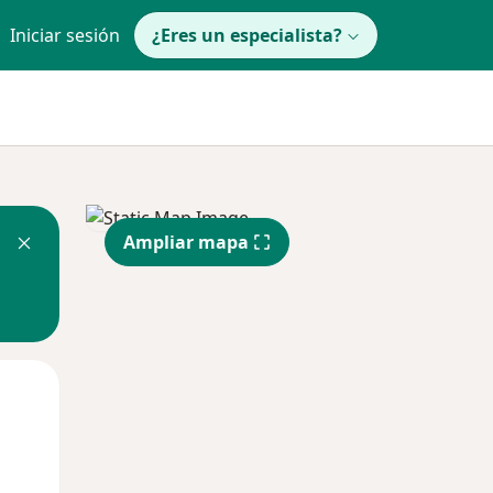
Iniciar sesión
¿Eres un especialista?
Ampliar mapa
Lun
Mar
Mié
10 Ago
11 Ago
12 Ago