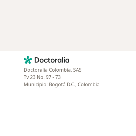
Contacto
Doctoralia - Página de inicio
Doctoralia Colombia, SAS
Tv 23 No. 97 - 73
Municipio: Bogotá D.C., Colombia