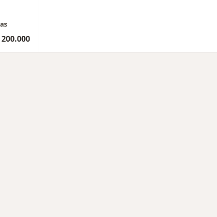
ias
 200.000
rmedades en Cartagena