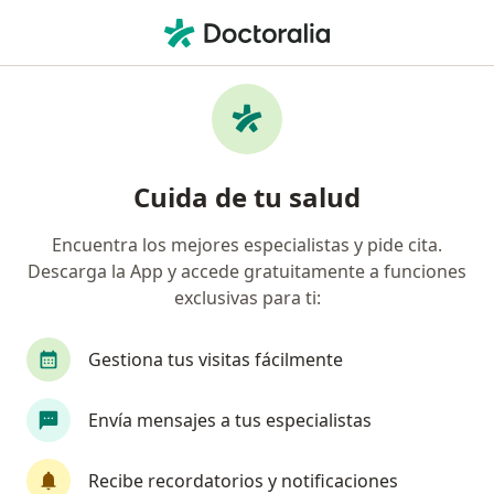
Men
Cálculos Biliares • Cartagena, Bolívar
Filtros
• 1
Seguro
Mapa
Especialistas en Cálculos biliares en
Cuida de tu salud
Cartagena
Encuentra los mejores especialistas y pide cita.
Descarga la App y accede gratuitamente a funciones
¿Qué especialidad estás buscando?
exclusivas para ti:
Cirujano general
Gastroenterólogo
Nutri
Gestiona tus visitas fácilmente
Envía mensajes a tus especialistas
Recibe recordatorios y notificaciones