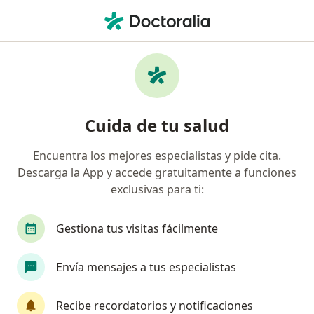
Men
Resfriado • Medellín, Antioquia
Filtros
• 1
Seguro
Mapa
Especialistas en Resfriado en Medellín
Cuida de tu salud
Encuentra los mejores especialistas y pide cita.
¿Qué especialidad estás buscando?
Descarga la App y accede gratuitamente a funciones
Médico general
Terapeuta complementario
exclusivas para ti:
Gestiona tus visitas fácilmente
Envía mensajes a tus especialistas
Recibe recordatorios y notificaciones