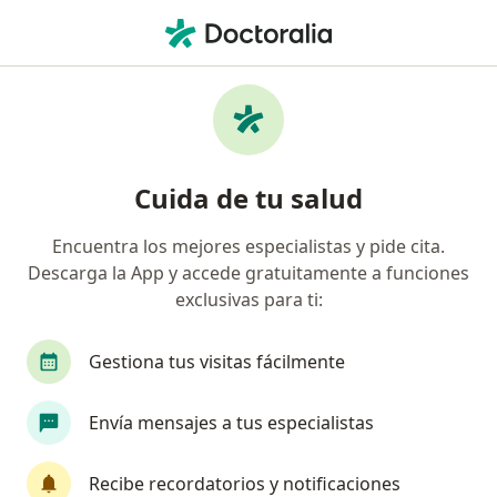
Men
Hyperlipidemia • Medellín, Antioquia
Filtros
• 1
Seguro
Mapa
Especialistas en Hyperlipidemia en Medellín
Cuida de tu salud
Encuentra los mejores especialistas y pide cita.
¿Qué especialidad estás buscando?
Descarga la App y accede gratuitamente a funciones
Médico general
Nutriólogo
Nutricionista
exclusivas para ti:
Gestiona tus visitas fácilmente
Envía mensajes a tus especialistas
Recibe recordatorios y notificaciones