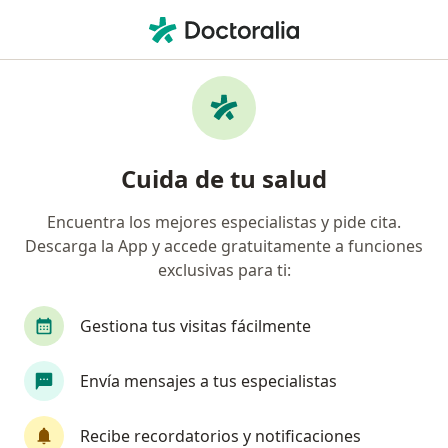
Men
Ronquidos • Envigado, Antioquia
Filtros
• 1
Seguro
Mapa
Especialistas en Ronquidos en Envigado
Cuida de tu salud
Encuentra los mejores especialistas y pide cita.
¿Qué especialidad estás buscando?
Descarga la App y accede gratuitamente a funciones
Otorrinolaringólogo
Internista
Dermatól
exclusivas para ti:
Gestiona tus visitas fácilmente
Envía mensajes a tus especialistas
Recibe recordatorios y notificaciones