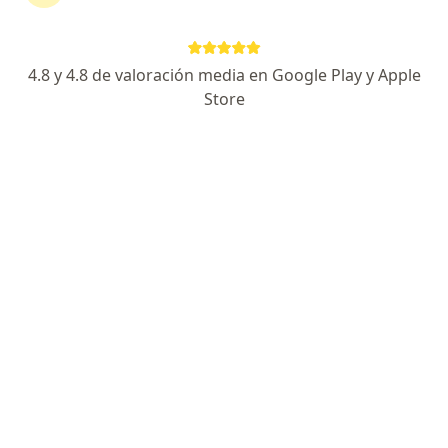
Dra. Natalia Zapata
4.8 y 4.8 de valoración media en Google Play y Apple
·
Ver más
Ginecóloga
Store
40 opiniones
Dirección
En línea
Calle 20 #43g-113, Medellín
•
Mapa
Torre Médica Comedal, Ciudad del Rio. Piso 10 - Consultorio 1005
Visita Ginecología y Obstetrícia
$ 280.000
Este especialista no ofrece reserva de cita en línea en esta dirección.
Solicita una cita