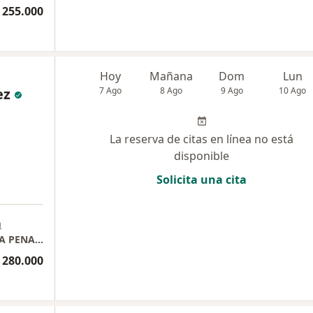
 255.000
Hoy
Mañana
Dom
Lun
ez
7 Ago
8 Ago
9 Ago
10 Ago
La reserva de citas en línea no está
disponible
Solicita una cita
a
CONSULTA PRESENCIAL DRA. GLORIA STELLA PENAGOS VELÁSQUEZ
 280.000