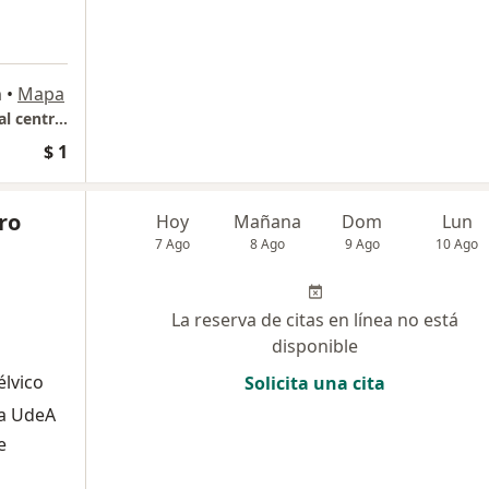
n
•
Mapa
Torre Médica Metropolitan Salud. Contiguo al centro comercial San Diego y a Galerías de San Diego
$ 1
ro
Hoy
Mañana
Dom
Lun
7 Ago
8 Ago
9 Ago
10 Ago
La reserva de citas en línea no está
disponible
élvico
Solicita una cita
la UdeA
e