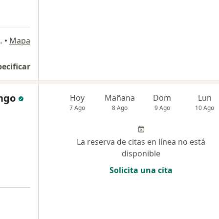
s, consultorio 2219, Medellín
•
Mapa
pecificar
ango
Hoy
Mañana
Dom
Lun
7 Ago
8 Ago
9 Ago
10 Ago
La reserva de citas en línea no está
disponible
Solicita una cita