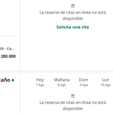
La reserva de citas en línea no está
disponible
Solicita una cita
Torre Médica Comedal, Ciudad del Rio. Piso 10 - Consultorio 1005
 280.000
taño
Hoy
Mañana
Dom
Lun
7 Ago
8 Ago
9 Ago
10 Ago
La reserva de citas en línea no está
disponible