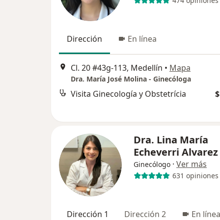
474 opiniones
Dirección
En línea
Cl. 20 #43g-113, Medellín
•
Mapa
Dra. María José Molina - Ginecóloga
Visita Ginecología y Obstetrícia
$
Dra. Lina María
Echeverri Alvarez
·
Ver más
Ginecólogo
631 opiniones
Dirección 1
Dirección 2
En líne