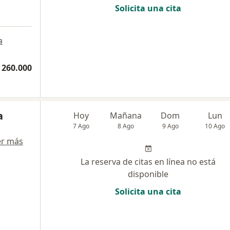
Solicita una cita
a
 260.000
a
Hoy
Mañana
Dom
Lun
7 Ago
8 Ago
9 Ago
10 Ago
er más
La reserva de citas en línea no está
disponible
Solicita una cita