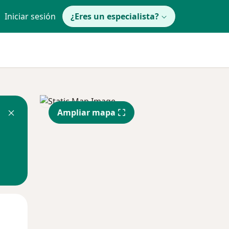
Iniciar sesión
¿Eres un especialista?
Ampliar mapa
Mar
Mié
Jue
11 Ago
12 Ago
13 Ago