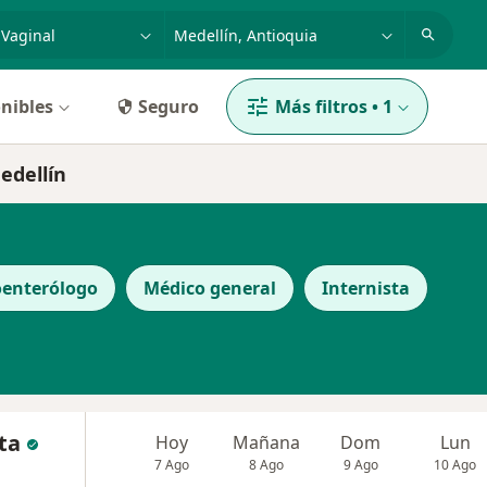
dad, enfermedad o nombre
p. ej. Bogotá
nibles
Seguro
Más filtros
•
1
edellín
oenterólogo
Médico general
Internista
ta
Hoy
Mañana
Dom
Lun
7 Ago
8 Ago
9 Ago
10 Ago