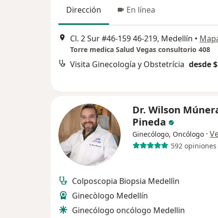
Dirección
En línea
Cl. 2 Sur #46-159 46-219, Medellín
•
Map
Torre medica Salud Vegas consultorio 408
Visita Ginecología y Obstetrícia
desde $
Dr. Wilson Múner
Pineda
·
V
Ginecólogo, Oncólogo
592 opiniones
Colposcopia Biopsia Medellìn
Ginecòlogo Medellín
Ginecólogo oncólogo Medellin