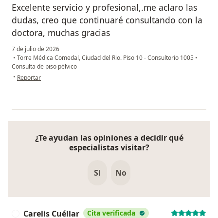
Excelente servicio y profesional,.me aclaro las
dudas, creo que continuaré consultando con la
doctora, muchas gracias
7 de julio de 2026
•
Torre Médica Comedal, Ciudad del Rio. Piso 10 - Consultorio 1005
•
Consulta de piso pélvico
en opinión del usuario Mary Fabiola
•
Reportar
¿Te ayudan las opiniones a decidir qué
especialistas visitar?
Si
No
Carelis Cuéllar
Cita verificada
C