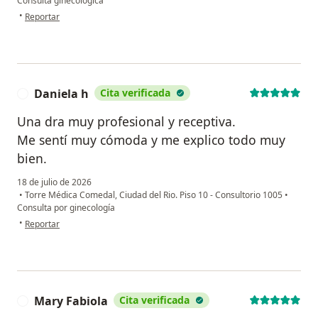
Consulta ginecológica
en opinión del usuario Mónica Rojas
•
Reportar
Daniela h
Cita verificada
D
Una dra muy profesional y receptiva.
Me sentí muy cómoda y me explico todo muy
bien.
18 de julio de 2026
•
Torre Médica Comedal, Ciudad del Rio. Piso 10 - Consultorio 1005
•
Consulta por ginecología
en opinión del usuario Daniela h
•
Reportar
Mary Fabiola
Cita verificada
M