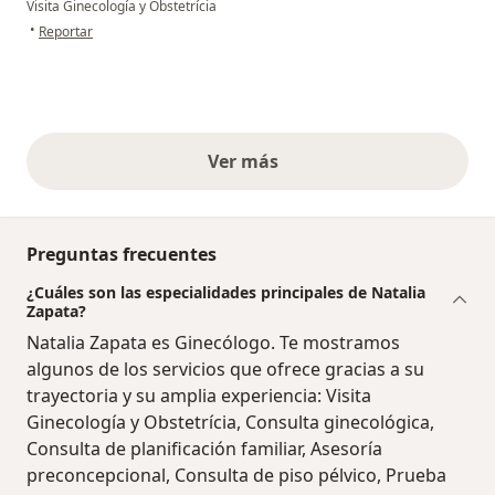
Visita Ginecología y Obstetrícia
en opinión del usuario A.A
•
Reportar
Ver más
opiniones anteriores
Preguntas frecuentes
¿Cuáles son las especialidades principales de Natalia
Zapata?
Natalia Zapata es Ginecólogo. Te mostramos
algunos de los servicios que ofrece gracias a su
trayectoria y su amplia experiencia: Visita
Ginecología y Obstetrícia, Consulta ginecológica,
Consulta de planificación familiar, Asesoría
preconcepcional, Consulta de piso pélvico, Prueba