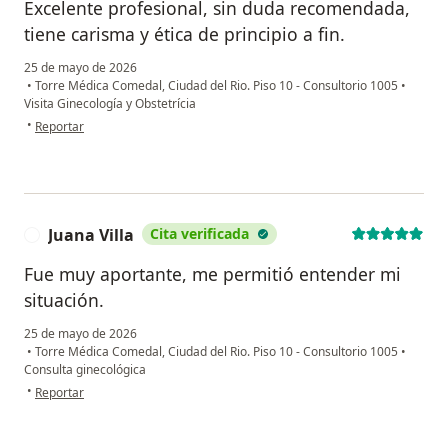
Excelente profesional, sin duda recomendada,
tiene carisma y ética de principio a fin.
25 de mayo de 2026
•
Torre Médica Comedal, Ciudad del Rio. Piso 10 - Consultorio 1005
•
Visita Ginecología y Obstetrícia
en opinión del usuario Camila
•
Reportar
Juana Villa
Cita verificada
J
Fue muy aportante, me permitió entender mi
situación.
25 de mayo de 2026
•
Torre Médica Comedal, Ciudad del Rio. Piso 10 - Consultorio 1005
•
Consulta ginecológica
en opinión del usuario Juana Villa
•
Reportar