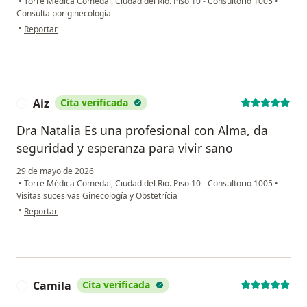
•
Torre Médica Comedal, Ciudad del Rio. Piso 10 - Consultorio 1005
•
Consulta por ginecología
en opinión del usuario Yessica Giraldo Echavarria
•
Reportar
Aiz
Cita verificada
A
Dra Natalia Es una profesional con Alma, da
seguridad y esperanza para vivir sano
29 de mayo de 2026
•
Torre Médica Comedal, Ciudad del Rio. Piso 10 - Consultorio 1005
•
Visitas sucesivas Ginecología y Obstetrícia
en opinión del usuario Aiz
•
Reportar
Camila
Cita verificada
C