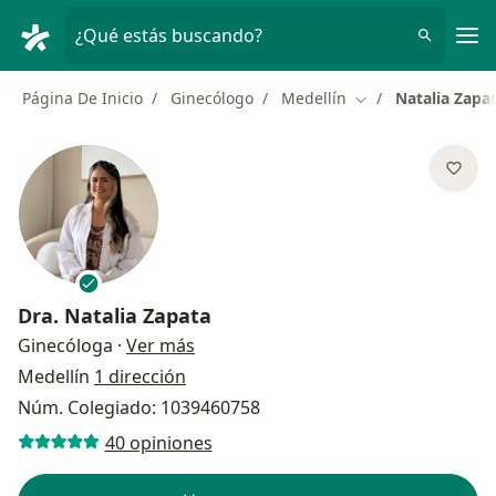
Men
¿Qué estás buscando?
Página De Inicio
Ginecólogo
Medellín
Natalia Zapa
Cambiar de ciudad
Dra.
Natalia Zapata
sobre las especializaciones
Ginecóloga
·
Ver más
Medellín
1 dirección
Núm. Colegiado: 1039460758
40 opiniones