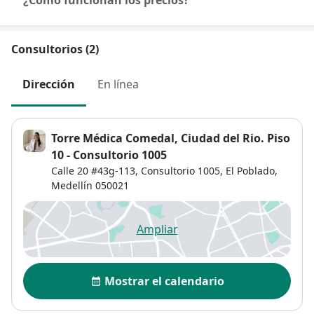
¿Cómo funcionan los precios?
Consultorios (2)
Dirección
En línea
Torre Médica Comedal, Ciudad del Rio. Piso
10 - Consultorio 1005
Calle 20 #43g-113,
Consultorio 1005,
El Poblado
,
Medellín
050021
Ampliar
se abre en una nueva pestañ
Disponibilidad
Mostrar el calendario