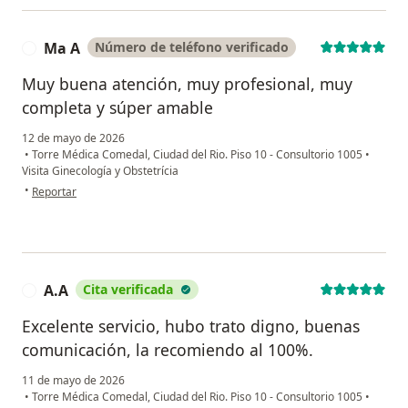
Ma A
Número de teléfono verificado
M
Muy buena atención, muy profesional, muy
completa y súper amable
12 de mayo de 2026
•
Torre Médica Comedal, Ciudad del Rio. Piso 10 - Consultorio 1005
•
Visita Ginecología y Obstetrícia
en opinión del usuario Ma A
•
Reportar
A.A
Cita verificada
A
Excelente servicio, hubo trato digno, buenas
comunicación, la recomiendo al 100%.
11 de mayo de 2026
•
Torre Médica Comedal, Ciudad del Rio. Piso 10 - Consultorio 1005
•