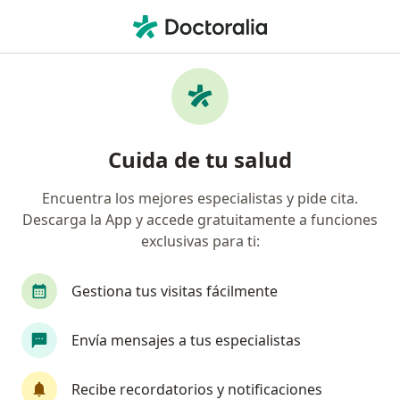
Men
Menopausia • Medellín, Antioquia
Filtros
• 1
Seguro
Mapa
Especialistas en Menopausia en Medellín
Cuida de tu salud
Encuentra los mejores especialistas y pide cita.
¿Qué especialidad estás buscando?
Descarga la App y accede gratuitamente a funciones
Ginecólogo
Gastroenterólogo
Internista
exclusivas para ti:
Gestiona tus visitas fácilmente
Envía mensajes a tus especialistas
Recibe recordatorios y notificaciones