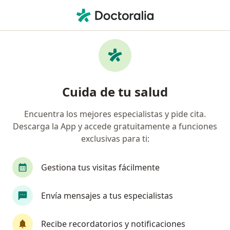
Men
Endometriosis • Medellín, Antioquia
Filtros
• 1
Seguro
Mapa
Especialistas en Endometriosis en Medellín
Cuida de tu salud
Encuentra los mejores especialistas y pide cita.
¿Qué especialidad estás buscando?
Descarga la App y accede gratuitamente a funciones
Ginecólogo
Internista
Urólogo
Ciruj
exclusivas para ti:
Gestiona tus visitas fácilmente
Envía mensajes a tus especialistas
Recibe recordatorios y notificaciones