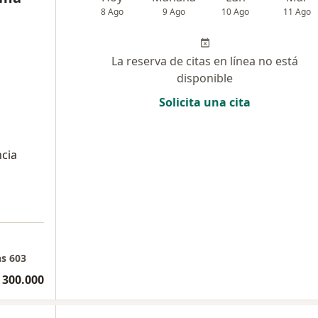
8 Ago
9 Ago
10 Ago
11 Ago
La reserva de citas en línea no está
disponible
Solicita una cita
ncia
ns 603
 300.000