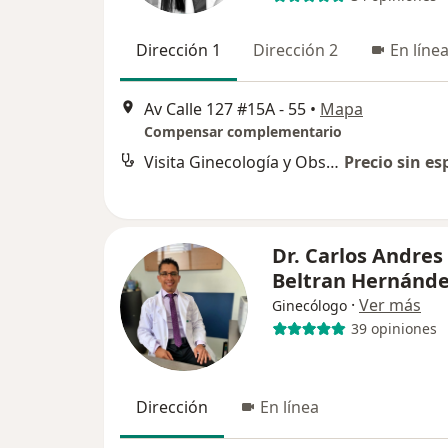
Dirección 1
Dirección 2
En líne
Av Calle 127 #15A - 55
•
Mapa
Compensar complementario
Visita Ginecología y Obstetrícia
Precio sin es
Dr. Carlos Andres
Beltran Hernánd
·
Ver más
Ginecólogo
39 opiniones
Dirección
En línea