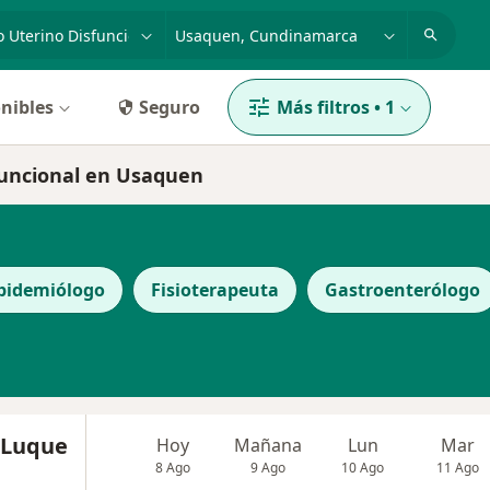
dad, enfermedad o nombre
p. ej. Bogotá
nibles
Seguro
Más filtros
•
1
sfuncional en Usaquen
pidemiólogo
Fisioterapeuta
Gastroenterólogo
 Luque
Hoy
Mañana
Lun
Mar
8 Ago
9 Ago
10 Ago
11 Ago