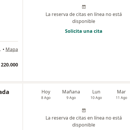
La reserva de citas en línea no está
disponible
Solicita una cita
rial chico, Bogotá
•
Mapa
 220.000
zada
Hoy
Mañana
Lun
Mar
8 Ago
9 Ago
10 Ago
11 Ago
La reserva de citas en línea no está
disponible