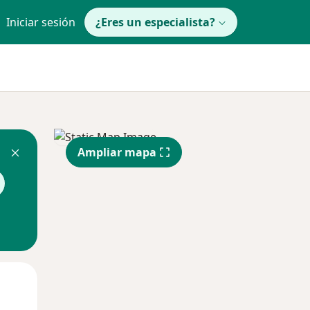
Iniciar sesión
¿Eres un especialista?
Ampliar mapa
Mié
Jue
Vie
12 Ago
13 Ago
14 Ago