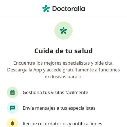
Men
Situaciones De Conflicto Personales • Palmira, Valle del Cauca
Filtros
• 1
Seguro
Mapa
Especialistas en Situaciones de conflicto
Cuida de tu salud
personales en Palmira
Encuentra los mejores especialistas y pide cita.
Descarga la App y accede gratuitamente a funciones
¿Qué especialidad estás buscando?
exclusivas para ti:
Psicólogo
Gestiona tus visitas fácilmente
Envía mensajes a tus especialistas
Recibe recordatorios y notificaciones