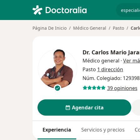
especiali
Página De Inicio
Médico General
Pasto
Carl
Dr.
Carlos Mario Jar
Médico general
·
Ver má
Pasto
1 dirección
Núm. Colegiado: 129398
39 opiniones
Agendar cita
Experiencia
Servicios y precios
Co