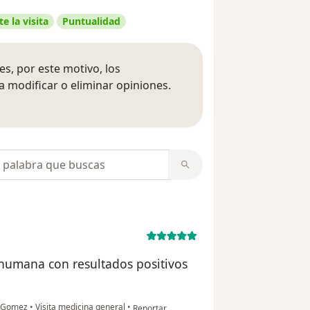
e la visita
Puntualidad
s, por este motivo, los
 modificar o eliminar opiniones.
 opiniones
opiniones
 humana con resultados positivos
en opinión del usuario Luisa Obando
lo Gomez
•
Visita medicina general
•
Reportar