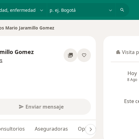
dad, enfermedad o nombre
p. ej. Bogotá
os Mario Jaramillo Gomez
amillo Gomez
Visita 
Visita p
sobre las especializaciones
s
Hoy
8 Ago
Este c
Enviar mensaje
nsultorios
Aseguradoras
Opiniones (39)