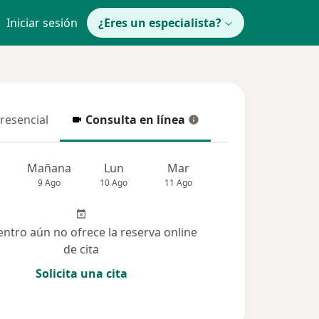
Iniciar sesión
¿Eres un especialista?
presencial
Consulta en línea
resencial
Consulta en línea
Mañana
Lun
Mar
Mié
Jue
9 Ago
10 Ago
11 Ago
12 Ago
13 Ag
entro aún no ofrece la reserva online
de cita
Solicita una cita