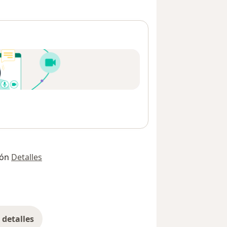
ión
Detalles
detalles
bre la dirección