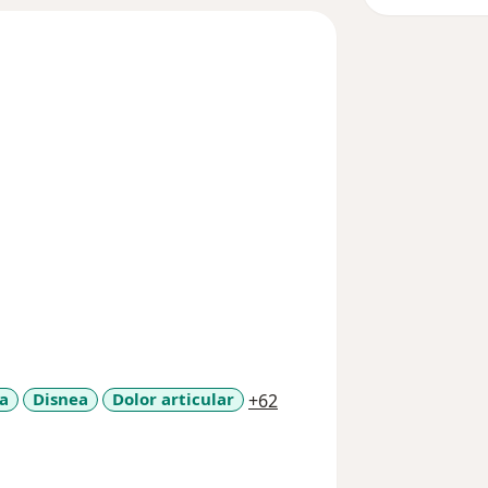
a11y_sr_more_diseases
a
Disnea
Dolor articular
+62