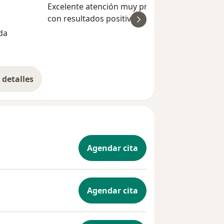
Excelente atención muy profesional y humana
con resultados positivos y mejoras en mi
ver
tratamiento médico.
da
Luisa Ob
detalles
bre la experiencia
Agendar cita
Agendar cita